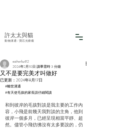
許太太與貓
動物溝通 / 寶石光療癒
estherliu412
2024年2月10日
讀畢需時 3 分鐘
又不是要完美才叫做好
已更新：
2024年8月17日
#離世溝通
#有天使毛孩的家長請仔細閱讀
和到彼岸的毛孩對談是我主要的工作內
容，小飛是前幾天我對談的主角，他到
彼岸一個多月，已經呈現相當平靜、超
然。儘管小飛彷彿沒有太多要說的，仍